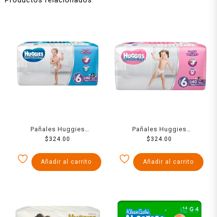
Pañales Huggies
Pañales Huggies
UltraConfort etapa 6 niño
$
324.00
UltraConfort etapa 6 niña
$
324.00
40 piezas
40 piezas
Añadir al carrito
Añadir al carrito