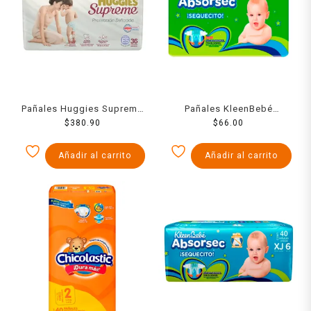
Pañales Huggies Supreme
Pañales KleenBebé
unisex etapa 5 con 36
$
380.90
Absorsec etapa 4 talla
$
66.00
piezas
grande unisex 14 piezas
Añadir al carrito
Añadir al carrito