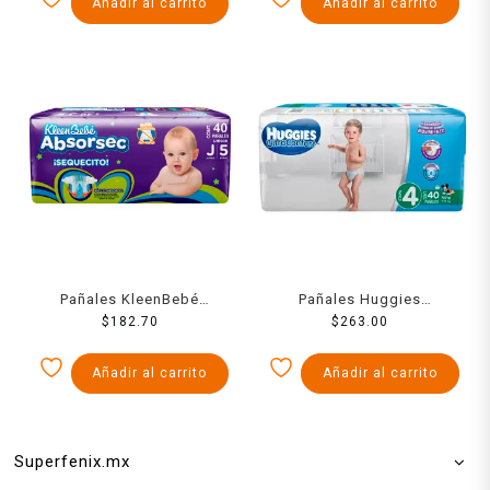
Añadir al carrito
Añadir al carrito
Pañales KleenBebé
Pañales Huggies
Absorsec etapa 5 talla
$
182.70
UltraConfort etapa 4 niño
$
263.00
jumbo unisex 40 piezas
40 piezas
Añadir al carrito
Añadir al carrito
Superfenix.mx