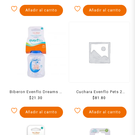
Añadir al carrito
Añadir al carrito
Biberon Evenflo Dreams 4
Cuchara Evenflo Pets 2
$
21.30
Oz
$
Pack
81.80
Añadir al carrito
Añadir al carrito