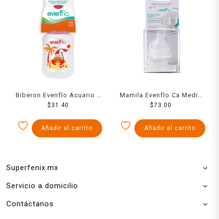
Biberon Evenflo Acuario 4
Mamila Evenflo Ca Medio
$
31.40
Oz
2 Pack
$
73.00
Añadir al carrito
Añadir al carrito
Superfenix.mx
Servicio a domicilio
Contáctanos