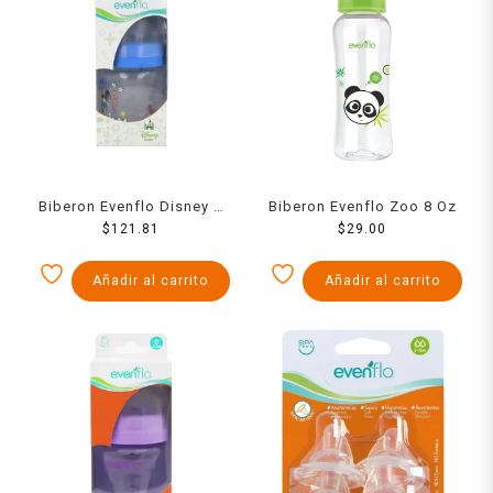
Biberon Evenflo Disney 5
Biberon Evenflo Zoo 8 Oz
$
121.81
Oz
$
29.00
Añadir al carrito
Añadir al carrito