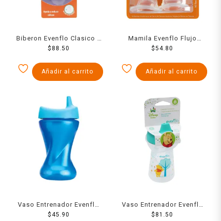
Biberon Evenflo Clasico 5
Mamila Evenflo Flujo
$
88.50
Oz
$
Medio
54.80
Añadir al carrito
Añadir al carrito
Vaso Entrenador Evenflo
Vaso Entrenador Evenflo
Twist Boquilla Dura Nino
$
45.90
$
Pooh
81.50