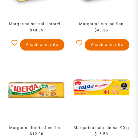
Margarina sin sal Untarella
Margarina sin sal San
en barra 1 kg
$
48.35
Antonio rojo en barra 1 kg
$
48.35
Añadir al carrito
Añadir al carrito
Margarina Iberia 4 en 1 sin
Margarina Lala sin sal 90 g
sal 90 g
$
12.90
$
16.50