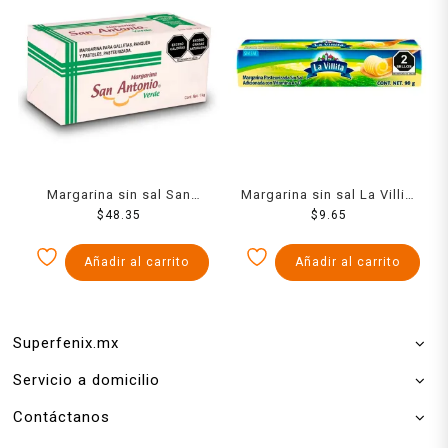
Margarina sin sal San
Margarina sin sal La Villita
Antonio verde en barra 1
$
48.35
en barra 90 g
$
9.65
kg
Añadir al carrito
Añadir al carrito
Superfenix.mx
Servicio a domicilio
Contáctanos