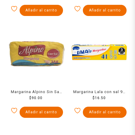
Añadir al carrito
Añadir al carrito
Margarina Alpino Sin Sal
Margarina Lala con sal 90
1000 Grs
$
90.00
$
16.50
g
Añadir al carrito
Añadir al carrito