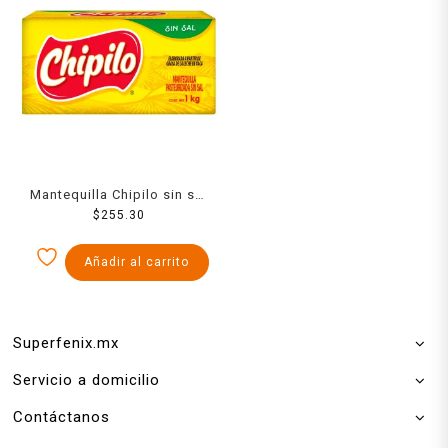
Mantequilla Chipilo sin sal
$
255.30
1 kg
Añadir al carrito
Superfenix.mx
Servicio a domicilio
Contáctanos