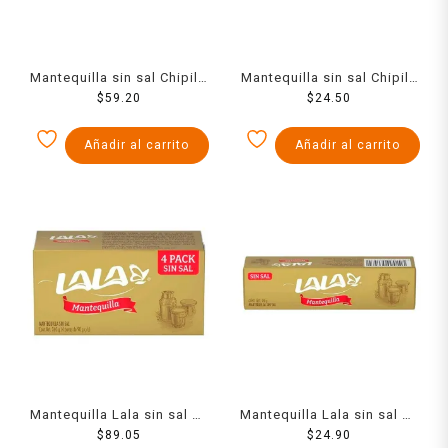
Mantequilla sin sal Chipilo
Mantequilla sin sal Chipilo
en barra 225 g
$
59.20
$
90 g
24.50
Añadir al carrito
Añadir al carrito
Mantequilla Lala sin sal en
Mantequilla Lala sin sal en
barra 4 pzas 90 g
$
89.05
barra 90 g
$
24.90