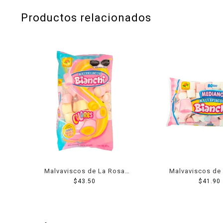
Productos relacionados
Malvaviscos de La Rosa
Malvaviscos de
Bianchi colores 400 g
$
43.50
Bianchi median
$
41.90