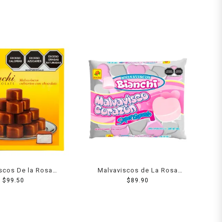
scos De la Rosa
Malvaviscos de La Rosa
i cubiertos de
$
99.50
Bianchi super gigante 840 g
$
89.90
colate 350 g