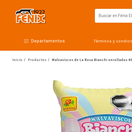
Departamentos
Términos y condic
Inicio
Productos
Malvaviscos de La Rosa Bianchi enrollados 4
Alimentos
Artículos para el hogar
Bebés
Botanas y bebidas
Cuidado de la ropa
Cuidado personal