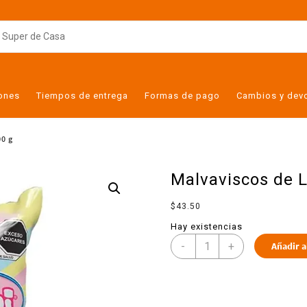
iones
Tiempos de entrega
Formas de pago
Cambios y dev
00 g
Malvaviscos de L
$
43.50
Hay existencias
-
+
Añadir a