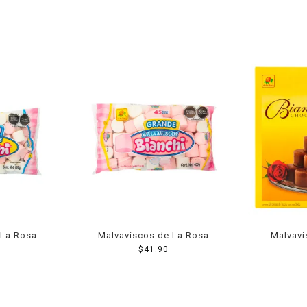
 La Rosa
Malvaviscos de La Rosa
Malvavi
o 400 g
Bianchi grande 400 g
$
41.90
Bianch
cho