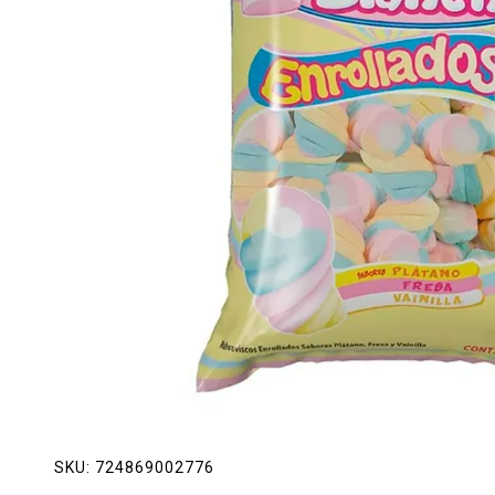
Lácteos
Limpieza del hogar
Mascotas
Pan de la casa
Preciasos
Salchichonería
SKU:
724869002776