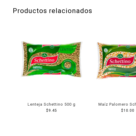
Productos relacionados
Lenteja Schettino 500 g
Maíz Palomero Sch
$
9.45
$
10.00
g