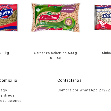
o 1 kg
Garbanzo Schettino 500 g
Alubi
$
11.50
domicilio
Contáctanos
pago
Compra por WhatsApp 27272
 entrega
evoluciones