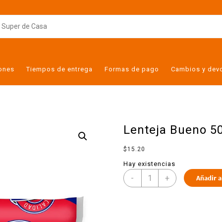
iones
Tiempos de entrega
Formas de pago
Cambios y dev
Lenteja Bueno 5
$
15.20
Hay existencias
-
+
Añadir a