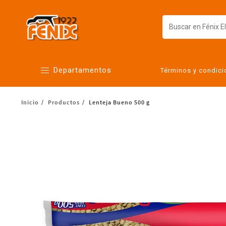
Departamentos
Términos y condic
Inicio
Productos
Lenteja Bueno 500 g
Alimentos
Artículos para el hogar
Bebés
Botanas y bebidas
Cuidado de la ropa
Cuidado personal