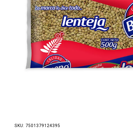
Lácteos
Limpieza del hogar
Mascotas
Pan de la casa
Preciasos
Salchichonería
SKU:
7501379124395