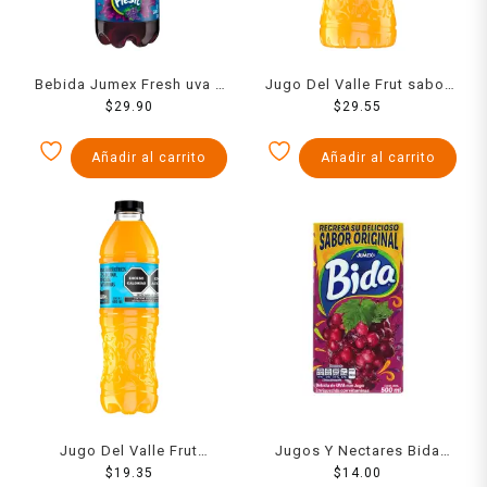
Bebida Jumex Fresh uva 2
Jugo Del Valle Frut sabor
$
29.90
l
cítricos de 2 l
$
29.55
Añadir al carrito
Añadir al carrito
Jugo Del Valle Frut
Jugos Y Nectares Bida
cítricos de 600 ml
$
19.35
Uva 500 Ml
$
14.00