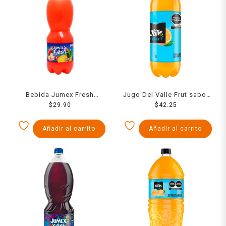
Bebida Jumex Fresh
Jugo Del Valle Frut sabor
conga 2 l
$
29.90
cítricos de 3 l
$
42.25
Añadir al carrito
Añadir al carrito