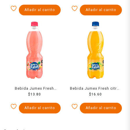
Añadir al carrito
Añadir al carrito
Bebida Jumex Fresh
Bebida Jumex Fresh citrus
conga 400 ml
$
13.80
600 ml
$
16.60
Añadir al carrito
Añadir al carrito