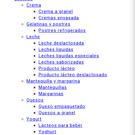
Crema
Crema a granel
Cremas envasada
Gelatinas y postres
Postres refrigerados
Leche
Leche deslactosada
Leches liquidas
Leches liquidas especiales
Leches saborizadas
Producto lácteo
Producto lácteo deslactosado
Mantequilla y margarina
Mantequillas
Margarinas
Quesos
Queso empaquetado
Quesos a granel
Yogurt
Lácteos para beber
Yoghurt