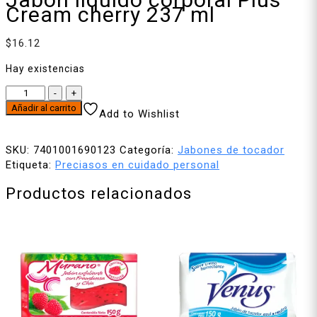
Cream cherry 237 ml
$
16.12
Hay existencias
Jabón
-
+
líquido
Añadir al carrito
Add to Wishlist
corporal
Plus
SKU:
7401001690123
Categoría:
Jabones de tocador
Cream
Etiqueta:
Preciasos en cuidado personal
cherry
237
Productos relacionados
ml
cantidad