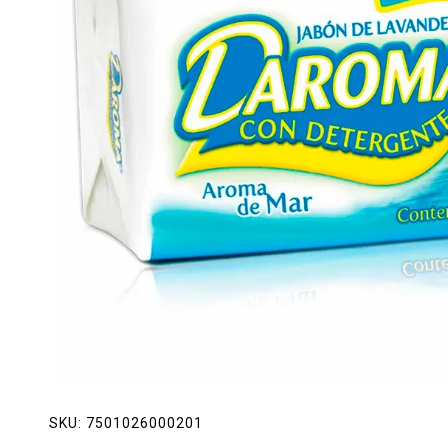
Lácteos
Limpieza del hogar
Mascotas
Pan de la casa
Preciasos
Salchichonería
SKU:
7501026000201