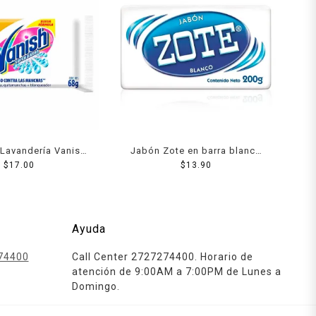
Lavandería Vanish
Jabón Zote en barra blanco
anca 68 Grs
$
17.00
$
200 g
13.90
Ayuda
74400
Call Center 2727274400. Horario de
atención de 9:00AM a 7:00PM de Lunes a
Domingo.