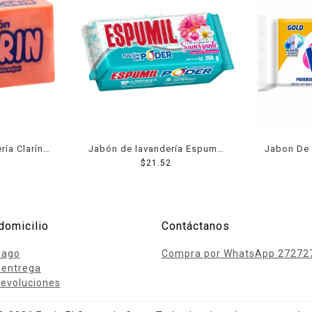
ría Clarín
Jabón de lavandería Espumil
Jabon De 
 g
explosión de frescura 350 g
$
21.52
Bl
domicilio
Contáctanos
pago
Compra por WhatsApp 27272
 entrega
evoluciones