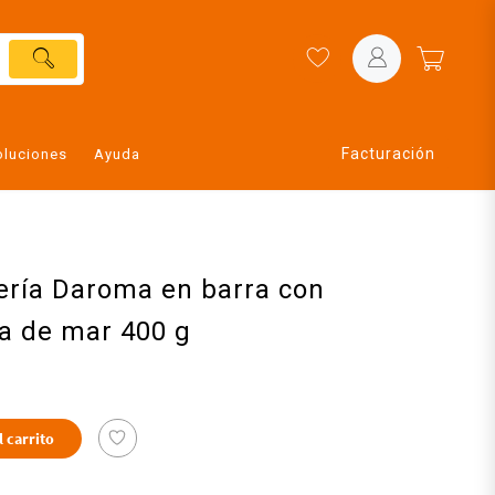
Facturación
oluciones
Ayuda
ería Daroma en barra con
a de mar 400 g
l carrito