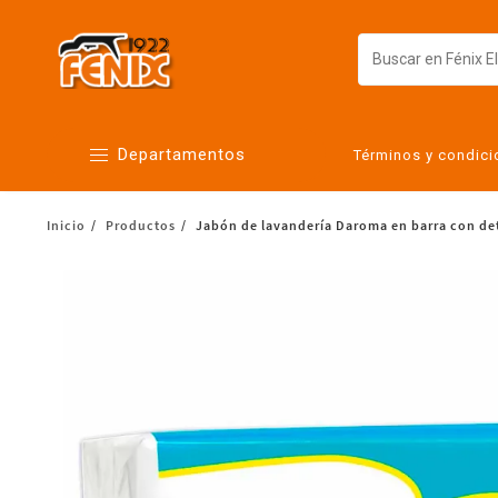
Departamentos
Términos y condic
Inicio
Productos
Jabón de lavandería Daroma en barra con de
Alimentos
Artículos para el hogar
Bebés
Botanas y bebidas
Cuidado de la ropa
Cuidado personal