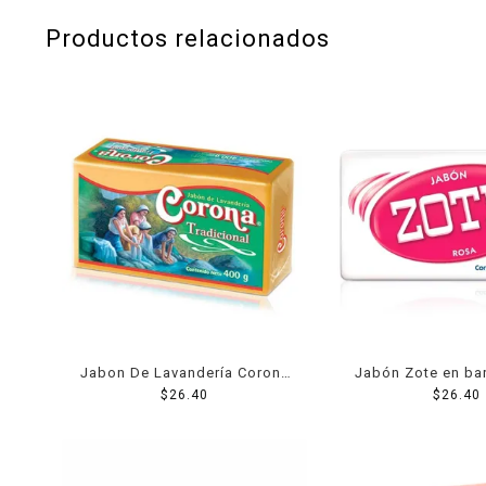
Productos relacionados
Jabon De Lavandería Corona
Jabón Zote en ba
Envuelto 400 Grs
$
26.40
$
400 g
26.40