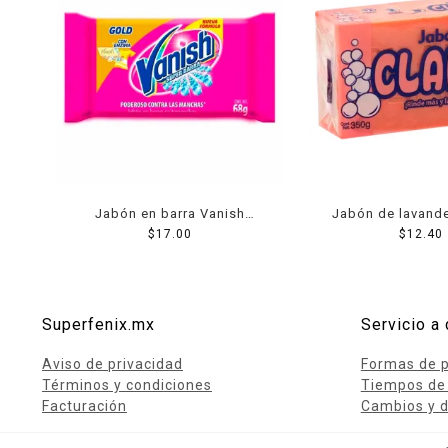
Jabón en barra Vanish
Jabón de lavande
quitamanchas gold 68 g
$
17.00
rosa 350
$
12.40
Superfenix.mx
Servicio a 
Aviso de privacidad
Formas de 
Términos y condiciones
Tiempos de
Facturación
Cambios y d