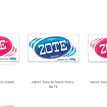
rra rosado
Jabón Zote en barra blanco
Jabón Zote
100 g
$
8.10