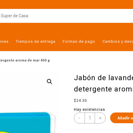
iones
Tiempos de entrega
Formas de pago
Cambios y dev
tergente aroma de mar 400 g
Jabón de lavand
detergente arom
$
24.30
Hay existencias
-
+
Añadir a