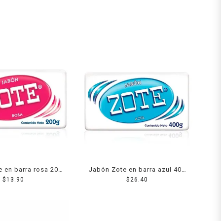
 en barra rosa 200
Jabón Zote en barra azul 400
$
13.90
g
$
26.40
g