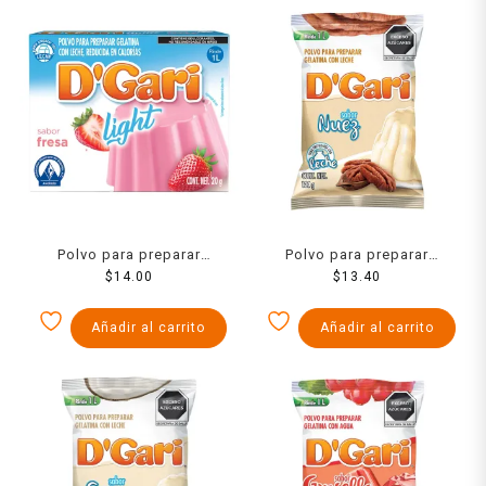
Polvo para preparar
Polvo para preparar
gelatina D´Gari de leche
$
14.00
gelatina D´Gari de leche
$
13.40
light sabor fresa 120 g
sabor nuez 120 g
Añadir al carrito
Añadir al carrito