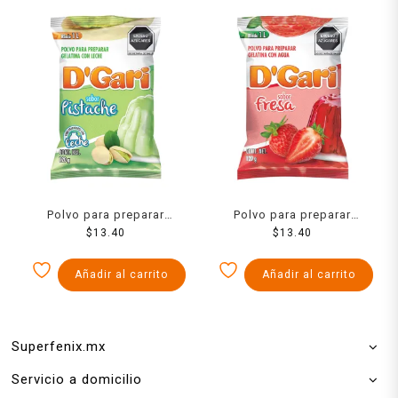
Polvo para preparar
Polvo para preparar
gelatina D´Gari de leche
$
13.40
gelatina D´Gari de agua
$
13.40
sabor pistache 120 g
sabor fresa 120 g
Añadir al carrito
Añadir al carrito
Superfenix.mx
Servicio a domicilio