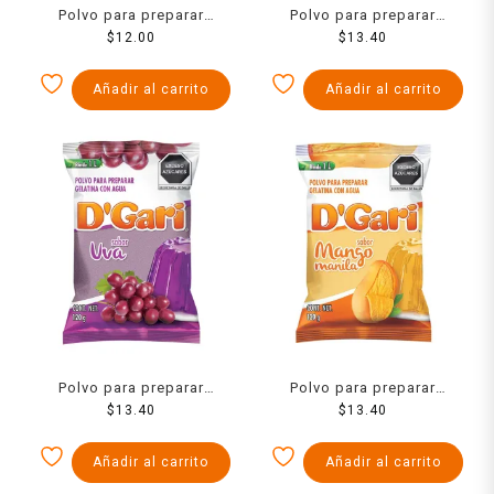
Polvo para preparar
Polvo para preparar
gelatina Ideal de agua
$
12.00
gelatina D´Gari de leche
$
13.40
sabor limón 120 g
sabor rompope 120 g
Añadir al carrito
Añadir al carrito
Polvo para preparar
Polvo para preparar
gelatina D´Gari de agua
$
13.40
gelatina D´Gari de agua
$
13.40
sabor uva 120 g
sabor mango 120 g
Añadir al carrito
Añadir al carrito