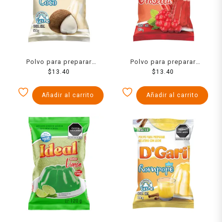
Polvo para preparar
Polvo para preparar
gelatina D´Gari de leche
$
13.40
gelatina D´Gari de agua
$
13.40
sabor coco 120 g
sabor grosella 120 g
Añadir al carrito
Añadir al carrito