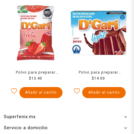
Polvo para preparar
Polvo para preparar
gelatina D´Gari de agua
$
13.40
gelatina D´Gari de agua
$
14.00
sabor fresa 120 g
light sabor jerez 20 g
Añadir al carrito
Añadir al carrito
Superfenix.mx
Servicio a domicilio