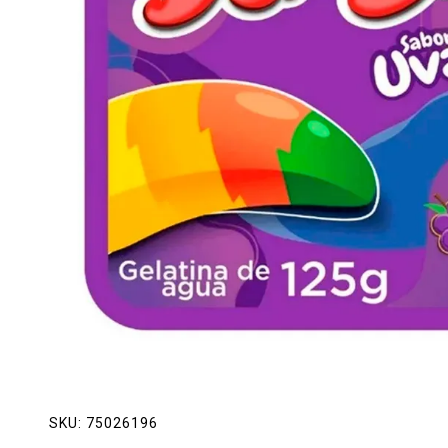
Lácteos
Limpieza del hogar
Mascotas
Pan de la casa
Preciasos
Salchichonería
SKU:
75026196