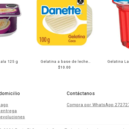
Lala 125 g
Gelatina a base de leche
Gelatina La
Danette sabor coco 100 g
$
10.00
domicilio
Contáctanos
pago
Compra por WhatsApp 27272
 entrega
evoluciones