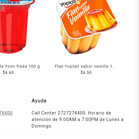
la Yomi fresa 100 g
Flan Yoplait sabor vainilla 100
$
6.60
$
6.50
g
Ayuda
74400
Call Center 2727274400. Horario de
atención de 9:00AM a 7:00PM de Lunes a
Domingo.