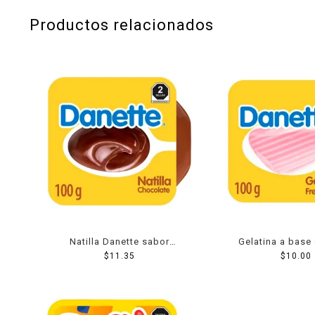
Productos relacionados
Natilla Danette sabor
Gelatina a base
chocolate 100 g
$
11.35
Danette sabor fr
$
10.00