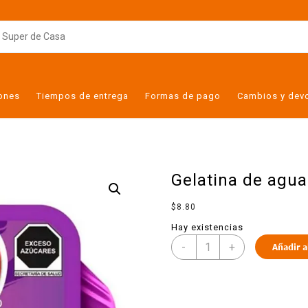
iones
Tiempos de entrega
Formas de pago
Cambios y dev
Gelatina de agua
$
8.80
Hay existencias
-
+
Añadir a