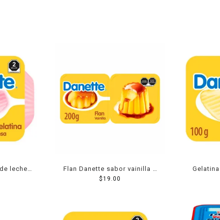
 de leche
Flan Danette sabor vainilla 2
Gelatina
esa 100 g
pzas de 100 g c/u
$
19.00
Danette s