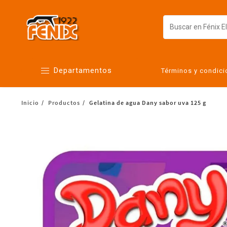
Departamentos
Términos y condic
Inicio
Productos
Gelatina de agua Dany sabor uva 125 g
Alimentos
Artículos para el hogar
Bebés
Botanas y bebidas
Cuidado de la ropa
Cuidado personal