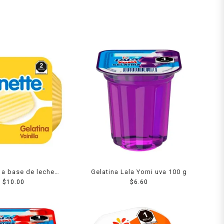
 a base de leche
Gelatina Lala Yomi uva 100 g
abor vainilla 100 g
$
10.00
$
6.60