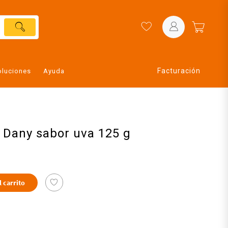
Facturación
oluciones
Ayuda
 Dany sabor uva 125 g
l carrito