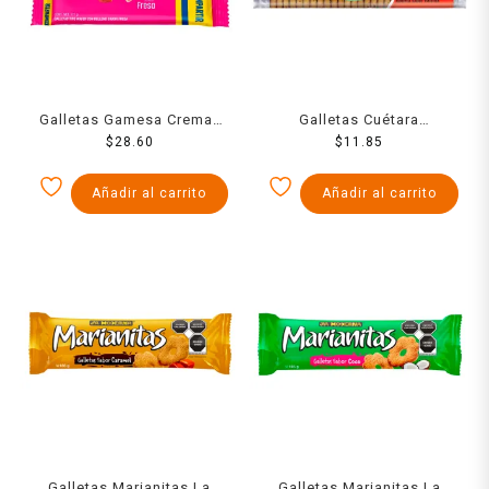
Galletas Gamesa Cremax
Galletas Cuétara
tipo wafer con relleno
$
28.60
Mexicanas vitaminadas
$
11.85
sabor fresa 171 g
135 g
Añadir al carrito
Añadir al carrito
Galletas Marianitas La
Galletas Marianitas La