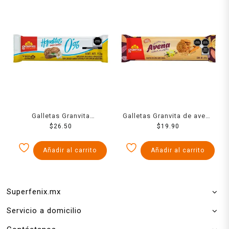
Galletas Granvita
Galletas Granvita de avena
Hojuelitas de avena
$
26.50
sabor vainilla 90 g
$
19.90
integral con linaza sabor
vainilla 112 g
Añadir al carrito
Añadir al carrito
Superfenix.mx
Servicio a domicilio