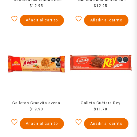
Moderna caramel 185 g
$
12.95
Moderna coco 185 g
$
12.95
Añadir al carrito
Añadir al carrito
Galletas Granvita avena
Galleta Cuétara Rey
con granola 90 g
$
19.90
Sándwich chocolate 101 g
$
11.70
Añadir al carrito
Añadir al carrito