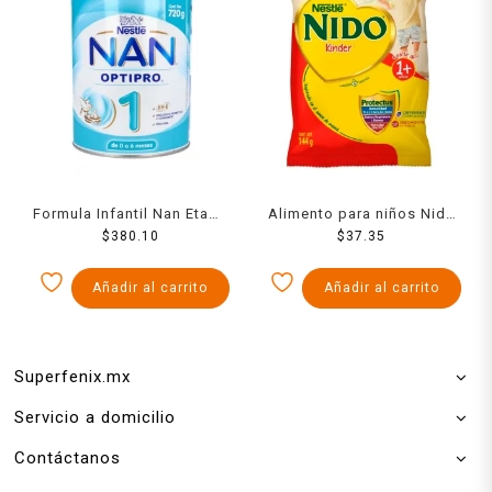
Formula Infantil Nan Etapa
Alimento para niños Nido
1 Optipro Lata 720 Grs
$
380.10
Kinder 1+ a partir de 1 año
$
37.35
144 g
Añadir al carrito
Añadir al carrito
Superfenix.mx
Servicio a domicilio
Contáctanos