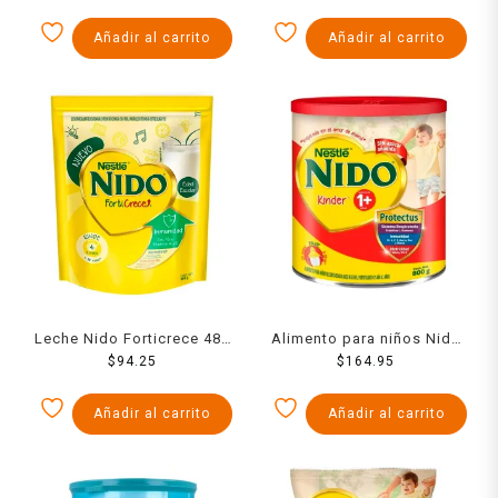
Añadir al carrito
Añadir al carrito
Leche Nido Forticrece 480
Alimento para niños Nido
$
94.25
g
Kinder 1+ a partir de 1 año
$
164.95
800 g
Añadir al carrito
Añadir al carrito