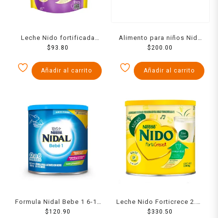
Leche Nido fortificada
Alimento para niños Nido
deslactosada 460g
$
93.80
Kinder deslactosado 1 a 3
$
200.00
años 800 g
Añadir al carrito
Añadir al carrito
Formula Nidal Bebe 1 6-12
Leche Nido Forticrece 2.04
Meses 360 Gr
$
120.90
$
330.50
kg