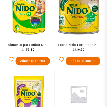
Alimento para niños Nido
Leche Nido Forticrece 2.3
Pre-Escolar 2+ a partir de
$
155.80
$
330.50
kg
2 años 800 g
Añadir al carrito
Añadir al carrito