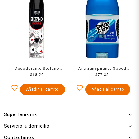
Desodorante Stefano
Antitranspirante Speed
royal en aerosol para
$
68.20
Stick ADN original en gel
$
77.35
caballero 159 ml
para caballero 85 g
Añadir al carrito
Añadir al carrito
Superfenix.mx
Servicio a domicilio
Contáctanos