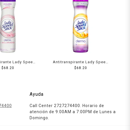
pirante Lady Speed
Antitranspirante Lady Speed
rma + aclarado en
$
68.20
Stick derma + vitamina E en
$
68.20
 para dama 91 g
aerosol para dama 150 ml
Ayuda
74400
Call Center 2727274400. Horario de
atención de 9:00AM a 7:00PM de Lunes a
Domingo.