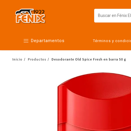
Departamentos
Términos y condic
Inicio
Productos
Desodorante Old Spice Fresh en barra 50 g
Alimentos
Artículos para el hogar
Bebés
Botanas y bebidas
Cuidado de la ropa
Cuidado personal