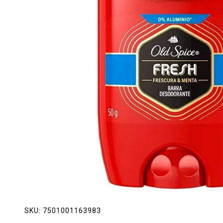
Lácteos
Limpieza del hogar
Mascotas
Pan de la casa
Preciasos
Salchichonería
SKU:
7501001163983