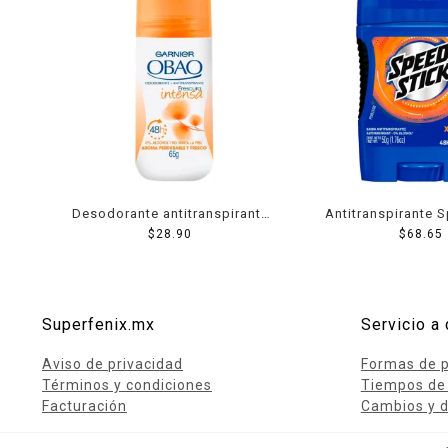
Desodorante antitranspirante
Antitranspirante 
Garnier Obao frescura intensa
$
28.90
xtreme ultra en b
$
68.65
para dama en roll on 65 g
caballero 
Superfenix.mx
Servicio a 
Aviso de privacidad
Formas de 
Términos y condiciones
Tiempos de
Facturación
Cambios y d