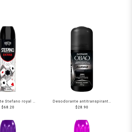
e Stefano royal en
Desodorante antitranspirante
ra caballero 159 ml
$
68.20
Garnier Obao audaz en roll on
$
28.90
para caballero 65 g