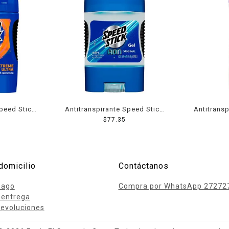
Speed Stick
Antitranspirante Speed Stick
Antitrans
arra para
ADN original en gel para
$
77.35
Stick de
50 g
caballero 85 g
aerosol
domicilio
Contáctanos
pago
Compra por WhatsApp 27272
 entrega
evoluciones