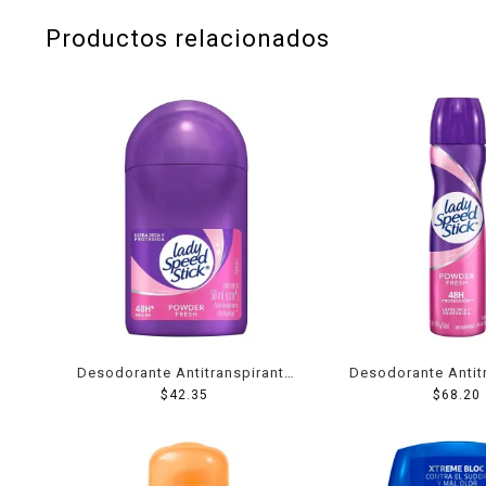
Productos relacionados
Desodorante Antitranspirante
Desodorante Antit
Lady Speed Stick Powder
$
42.35
Lady Speed Stic
$
68.20
Fresh roll on 48 hs de
Fresh en aerosol
protección contra el mal olor
protección contra 
50 g
91 g