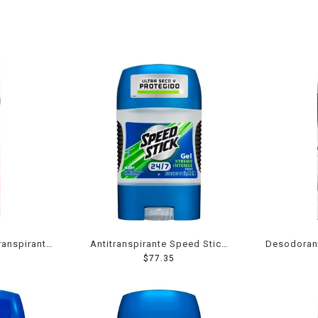
ranspirante
Antitranspirante Speed Stick
Desodorant
k Powder
24/7 xtreme intense en gel
$
77.35
aerosol pa
 48 hs de
para caballero 85 g
el mal olor