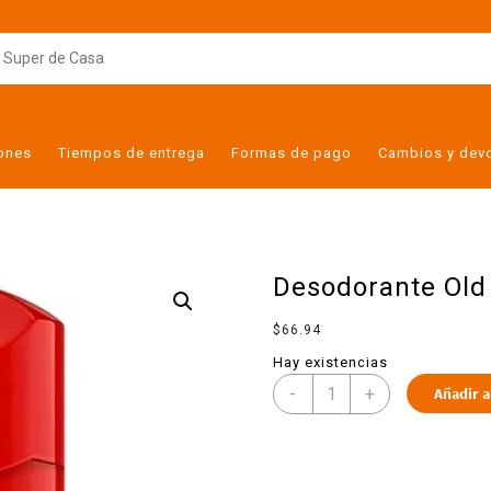
iones
Tiempos de entrega
Formas de pago
Cambios y dev
Desodorante Old 
$
66.94
Hay existencias
-
+
Añadir a