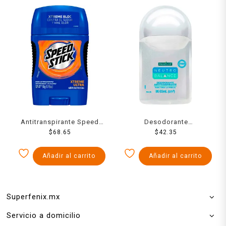
Antitranspirante Speed
Desodorante
Stick xtreme ultra en barra
$
68.65
antitranspirante Palmolive
$
42.35
para caballero 50 g
Neutro Balance en roll on
unisex 65 ml
Añadir al carrito
Añadir al carrito
Superfenix.mx
Servicio a domicilio