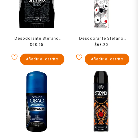
Desodorante Stefano
Desodorante Stefano
black en barra para
$
68.65
royal en aerosol para
$
68.20
caballero 60 g
caballero 159 ml
Añadir al carrito
Añadir al carrito