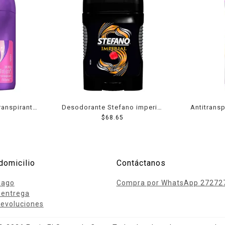
ranspirante
Desodorante Stefano imperial
Antitrans
k Powder
en barra para caballero 54 g
$
68.65
Stick der
8 hs de
aerosol 
el mal olor
domicilio
Contáctanos
pago
Compra por WhatsApp 27272
 entrega
evoluciones