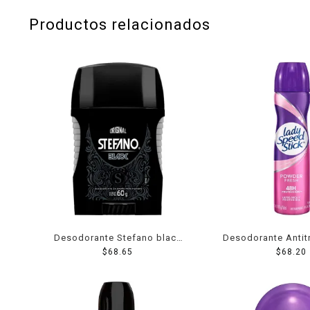
Productos relacionados
Desodorante Stefano black
Desodorante Antit
en barra para caballero 60 g
$
68.65
Lady Speed Stic
$
68.20
Fresh en aerosol
protección contra 
91 g