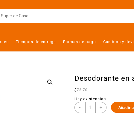
iones
Tiempos de entrega
Formas de pago
Cambios y dev
Desodorante en 
$
73.70
Hay existencias
-
+
Añadir a