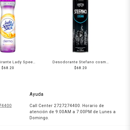
pirante Lady Speed
Desodorante Stefano cosmo
ma + vitamina E en
$
68.20
en aerosol para caballero 159
$
68.20
para dama 150 ml
ml
Ayuda
74400
Call Center 2727274400. Horario de
atención de 9:00AM a 7:00PM de Lunes a
Domingo.