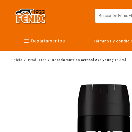
Departamentos
Términos y condic
Inicio
Productos
Desodorante en aerosol Axe young 150 ml
Alimentos
Artículos para el hogar
Bebés
Botanas y bebidas
Cuidado de la ropa
Cuidado personal