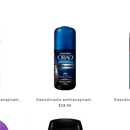
ranspirante
Desodorante antitranspirante
Desodor
k Powder
Garnier Obao for Men oceanic
$
28.90
Stefano 
 48 hs de
en roll on para caballero 65 g
Contra e
el mal olor