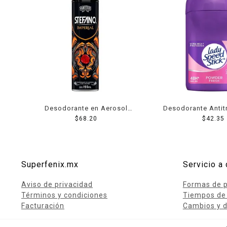
Desodorante en Aerosol
Desodorante Antit
Stefano Imperial Protección
$
68.20
Lady Speed Stic
$
42.35
Contra el Mal Olor 159 ml
Fresh roll on 4
protección contra 
50 g
Superfenix.mx
Servicio a 
Aviso de privacidad
Formas de 
Términos y condiciones
Tiempos de
Facturación
Cambios y d