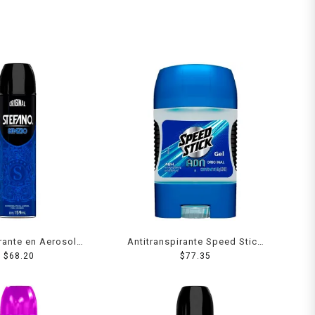
ante en Aerosol
Antitranspirante Speed Stick
Spazio Protección
$
68.20
ADN original en gel para
$
77.35
l Mal Olor 159 ml
caballero 85 g