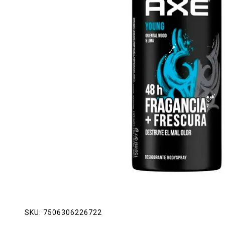
Lácteos
Limpieza del hogar
Mascotas
Pan de la casa
Preciasos
Salchichonería
SKU:
7506306226722