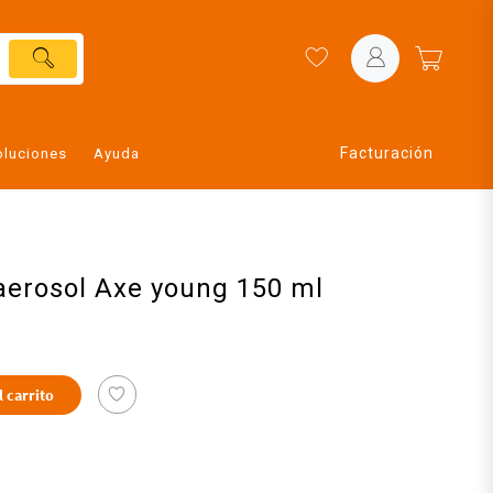
Facturación
oluciones
Ayuda
aerosol Axe young 150 ml
l carrito