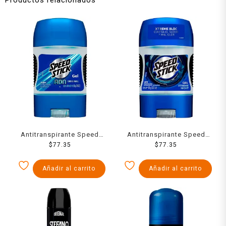
Antitranspirante Speed
Antitranspirante Speed
Stick ADN original en gel
$
77.35
Stick 24/7 xtreme night en
$
77.35
para caballero 85 g
gel para caballero 85 g
Añadir al carrito
Añadir al carrito