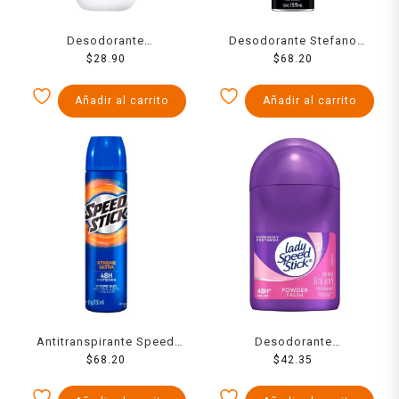
Desodorante
Desodorante Stefano
antitranspirante Garnier
$
28.90
cosmo en aerosol para
$
68.20
Obao frescura en roll on
caballero 159 ml
para dama 65 g
Añadir al carrito
Añadir al carrito
Antitranspirante Speed
Desodorante
Stick 24/7 xtreme ultra
$
68.20
Antitranspirante Lady
$
42.35
tech en aerosol para
Speed Stick Powder Fresh
caballero 91 g
roll on 48 hs de