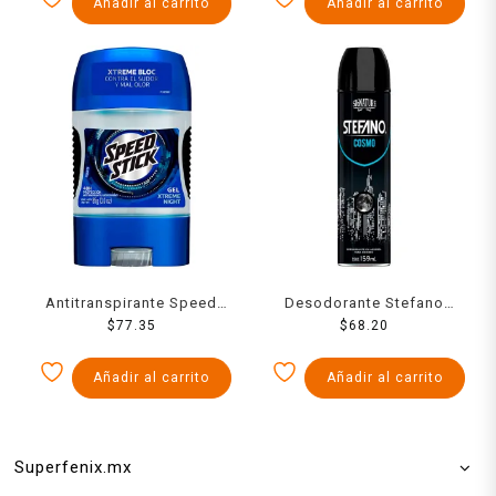
Añadir al carrito
Añadir al carrito
Antitranspirante Speed
Desodorante Stefano
Stick 24/7 xtreme night en
$
77.35
cosmo en aerosol para
$
68.20
gel para caballero 85 g
caballero 159 ml
Añadir al carrito
Añadir al carrito
Superfenix.mx