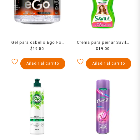
Gel para cabello Ego For
Crema para peinar Savilé
Men attraction 200 ml
$
19.50
anti esponjado con pulpa
$
19.00
de sábila y colágeno 100
ml
Añadir al carrito
Añadir al carrito