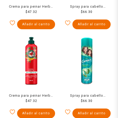
Crema para peinar Herbal
Spray para cabello
Essences Detox &
$
47.32
Palmolive Caprice
$
66.30
hidratación ligera 300 ml
Especialidades fuerza
anti-ceramidas 316 ml
Añadir al carrito
Añadir al carrito
Crema para peinar Herbal
Spray para cabello
Essences Fuerza & brillo
$
47.32
Palmolive Caprice Naturals
$
66.30
granada y proteína vegana
extracto de sábila 316 ml
300 ml
Añadir al carrito
Añadir al carrito