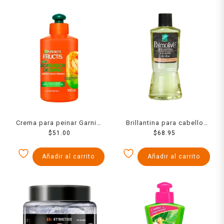
Crema para peinar Garnier
Brillantina para cabello
Fructis borrador de daño
$
51.00
Palmolive con aceite de
$
68.95
cabello dañado 300 ml
oliva 115 ml
Añadir al carrito
Añadir al carrito