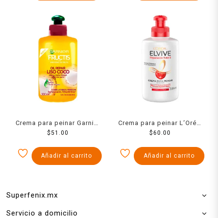
Crema para peinar Garnier
Crema para peinar L’Oréal
Fructis oil repair liso coco
$
51.00
Elvive reparación total 5
$
60.00
300 ml
cabello largo dañado 300
ml
Añadir al carrito
Añadir al carrito
Superfenix.mx
Servicio a domicilio