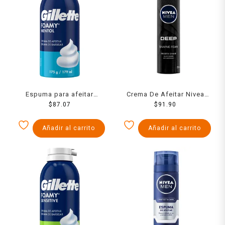
Espuma para afeitar
Crema De Afeitar Nivea
Gillette Foamy mentol 179
$
87.07
Deep 200 Grs
$
91.90
ml
Añadir al carrito
Añadir al carrito