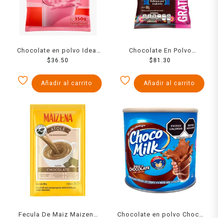
Chocolate en polvo Ideal
Chocolate En Polvo
sabor fresa 350 g
$
36.50
Morelia Presidencial . 700
$
81.30
Grs + 20%
Añadir al carrito
Añadir al carrito
Fecula De Maiz Maizena
Chocolate en polvo Choco