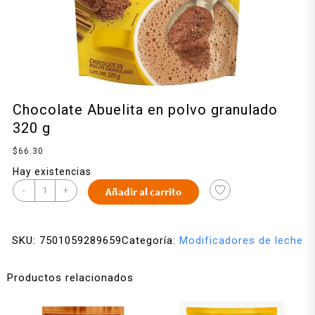
Chocolate Abuelita en polvo granulado
320 g
$
66.30
Hay existencias
-
+
Añadir al carrito
SKU:
7501059289659
Categoría:
Modificadores de leche
Productos relacionados