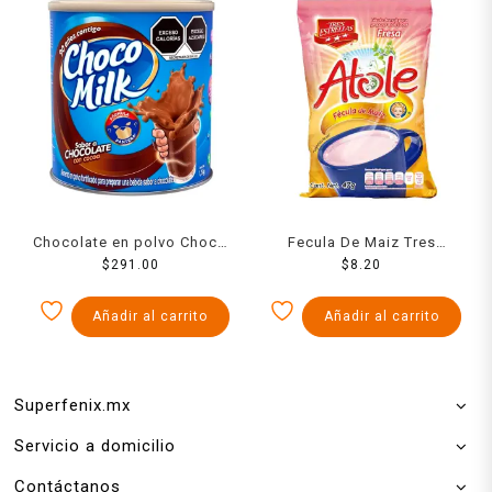
Chocolate en polvo Choco
Fecula De Maiz Tres
Milk en lata 1.75 kg
$
291.00
Estrellas Para Atole Sabor
$
8.20
Fresa 47 Grs
Añadir al carrito
Añadir al carrito
Superfenix.mx
Servicio a domicilio
Contáctanos