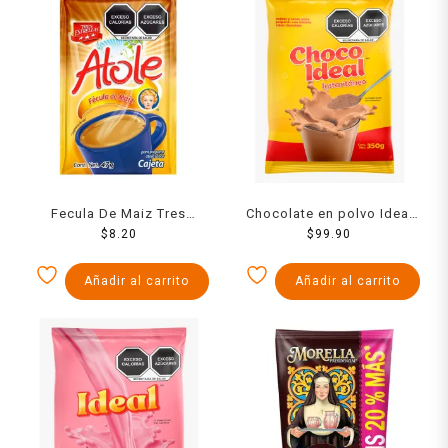
Fecula De Maiz Tres
Chocolate en polvo Ideal
Estrellas Para Atole Sabor
$
8.20
sabor canela 1 kg
$
99.90
Cajeta 47 Grs
Añadir al carrito
Añadir al carrito