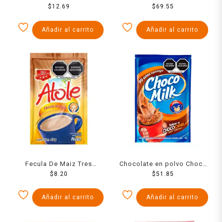
Para Atole Sabor
$
12.69
Milk en lata 400 g
$
69.55
Chocolate 50 Grs
Añadir al carrito
Añadir al carrito
Fecula De Maiz Tres
Chocolate en polvo Choco
Estrellas Para Atole Sabor
$
8.20
Milk sabor chococanela
$
51.85
Nuez 47 Grs
350 g
Añadir al carrito
Añadir al carrito