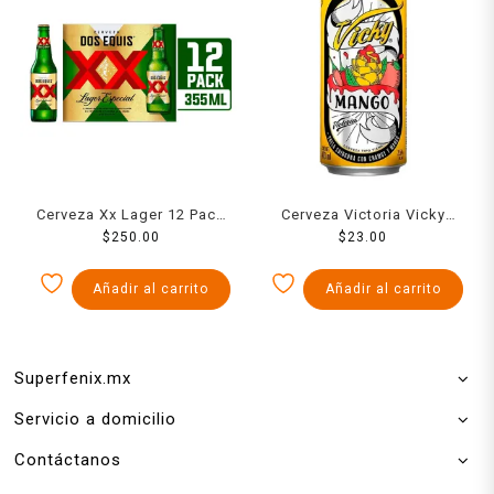
Cerveza Xx Lager 12 Pack
Cerveza Victoria Vicky
$
355 Ml
250.00
mango 473 ml
$
23.00
Añadir al carrito
Añadir al carrito
Superfenix.mx
Servicio a domicilio
Contáctanos