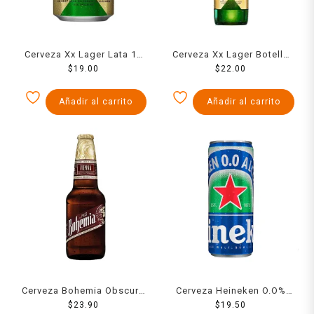
Cerveza Xx Lager Lata 12
Cerveza Xx Lager Botella
$
19.00
Ozs
355 Ml
$
22.00
Añadir al carrito
Añadir al carrito
Cerveza Bohemia Obscura
Cerveza Heineken O.O%
Botella 355 Ml
$
23.90
Lata 355 Ml
$
19.50