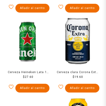
Añadir al carrito
Añadir al carrito
Cerveza Heineken Lata 16
Cerveza clara Corona Extra
$
27.60
Oz
355 ml
$
19.60
Añadir al carrito
Añadir al carrito