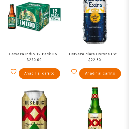
Cerveza Indio 12 Pack 355
Cerveza clara Corona Extra
$
230.00
Ml
473 ml
$
22.60
Añadir al carrito
Añadir al carrito