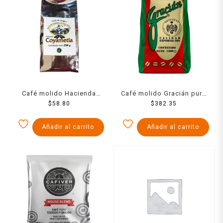
Café molido Hacienda
Café molido Gracián puro
Coyametla puro y de
$
58.80
$
382.35
1 kg
origen 250 g
Añadir al carrito
Añadir al carrito