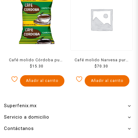
Café molido Córdoba puro
Café molido Narvesa puro
$
50 g
15.30
$
250 g
70.30
Añadir al carrito
Añadir al carrito
Superfenix.mx
Servicio a domicilio
Contáctanos