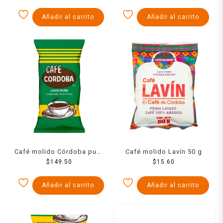
origen 500 g
descafeinado 380 g
Añadir al carrito
Añadir al carrito
Café molido Córdoba puro
Café molido Lavín 50 g
$
500 g
149.50
$
15.60
Añadir al carrito
Añadir al carrito