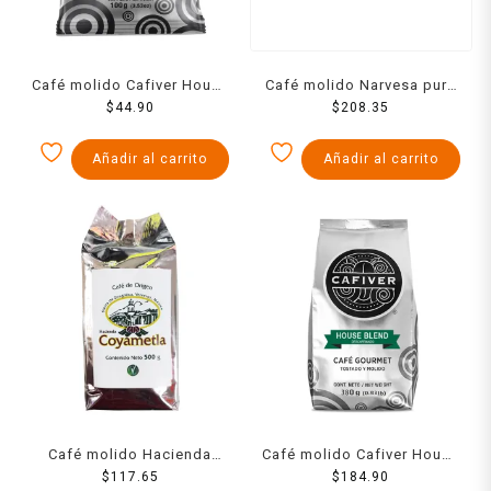
Café molido Cafiver House
Café molido Narvesa puro
Blend gourmet 100 g
$
44.90
artesanal 500 g
$
208.35
Añadir al carrito
Añadir al carrito
Café molido Hacienda
Café molido Cafiver House
Coyametla puro y de
$
117.65
Blend gourmet
$
184.90