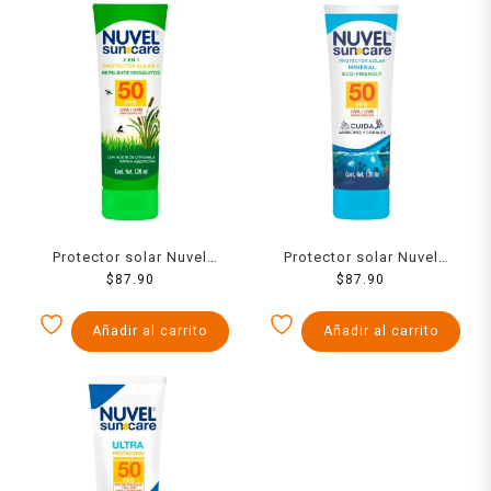
Protector solar Nuvel
Protector solar Nuvel
suncare FPS 50 repelente
$
87.90
suncare FPS 50 mineral
$
87.90
de mosquitos 120 ml
eco-friendly arrecifes y
corales 120 ml
Añadir al carrito
Añadir al carrito