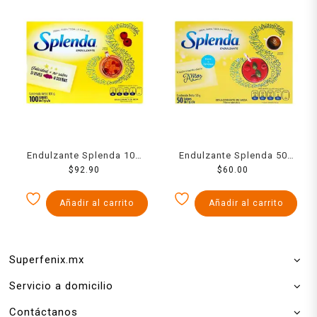
Endulzante Splenda 100
Endulzante Splenda 50
sobres de 1 g c/u
$
92.90
sobres de 1 g c/u
$
60.00
Añadir al carrito
Añadir al carrito
Superfenix.mx
Servicio a domicilio
Contáctanos