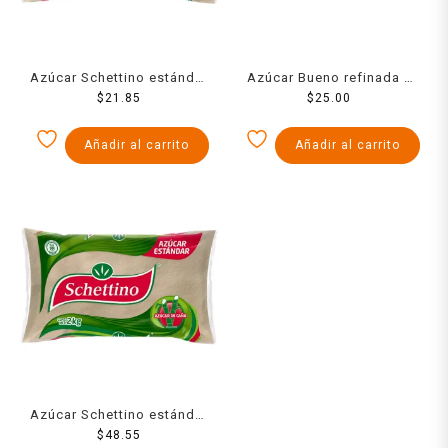
Azúcar Schettino estándar
Azúcar Bueno refinada 1
$
900 g
21.85
$
25.00
Kg
Añadir al carrito
Añadir al carrito
Azúcar Schettino estándar
$
2 Kg
48.55