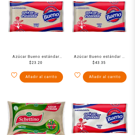
Azúcar Bueno estándar
Azúcar Bueno estándar 2
$
900 g
23.20
$
43.35
Kg
Añadir al carrito
Añadir al carrito