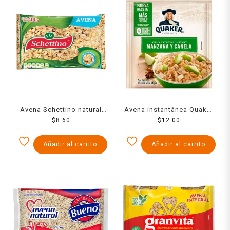
Avena Schettino natural
Avena instantánea Quaker
400 g
$
8.60
manzana y canela 40 g
$
12.00
Añadir al carrito
Añadir al carrito