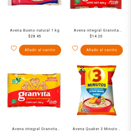
Avena Bueno natural 1 kg
Avena integral Granvita
$
28.45
$
400 g
14.20
Añadir al carrito
Añadir al carrito
Avena integral Granvita
Avena Quaker 3 Minutos