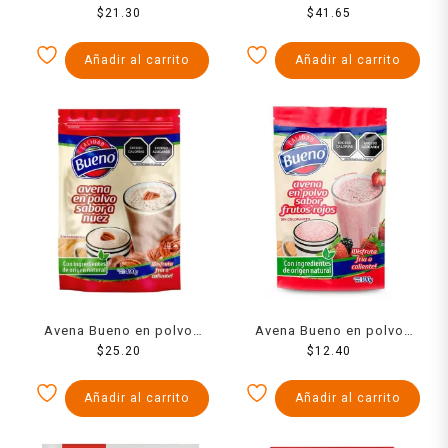
$
700 g
21.30
con sémola 610 g
$
41.65
Añadir al carrito
Añadir al carrito
Avena Bueno en polvo
Avena Bueno en polvo
sabor nuez 400 g
$
25.20
sabor frutos rojos 100 g
$
12.40
Añadir al carrito
Añadir al carrito