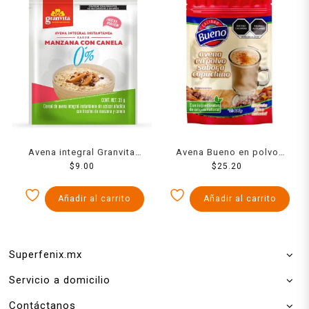
Avena integral Granvita
Avena Bueno en polvo
instantánea sabor
$
9.00
sabor capuchino 400 g
$
25.20
manzana con canela 35 g
Añadir al carrito
Añadir al carrito
Superfenix.mx
Servicio a domicilio
Contáctanos