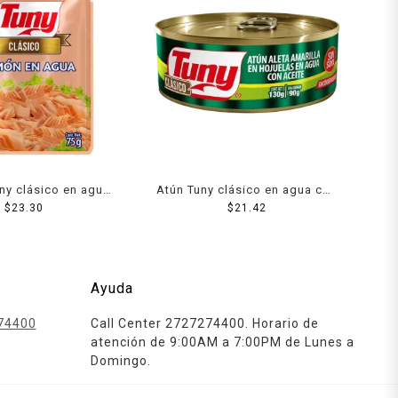
ny clásico en agua
Atún Tuny clásico en agua con
$
75 g
23.30
aceite 130 g
$
21.42
Ayuda
74400
Call Center 2727274400. Horario de
atención de 9:00AM a 7:00PM de Lunes a
Domingo.