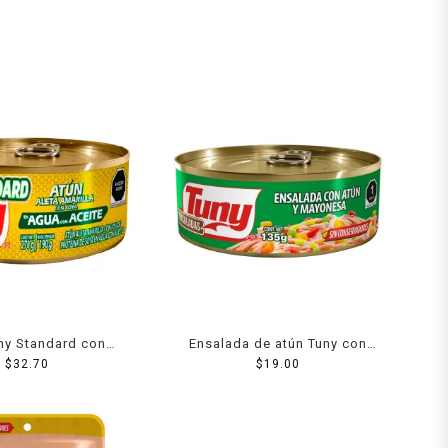
ny Standard con
Ensalada de atún Tuny con
e soya en agua con
$
32.70
mayonesa 135 g
$
19.00
eite 270 g