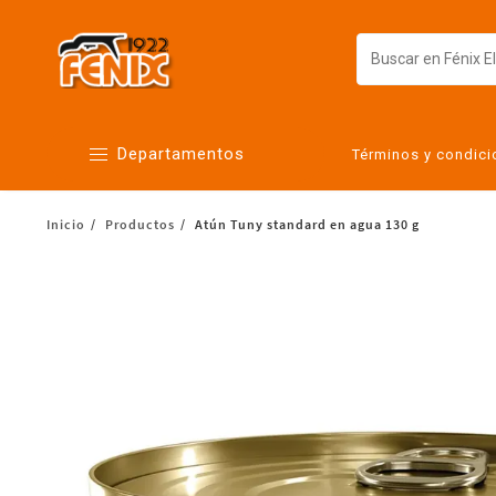
Departamentos
Términos y condic
Inicio
Productos
Atún Tuny standard en agua 130 g
Alimentos
Artículos para el hogar
Bebés
Botanas y bebidas
Cuidado de la ropa
Cuidado personal