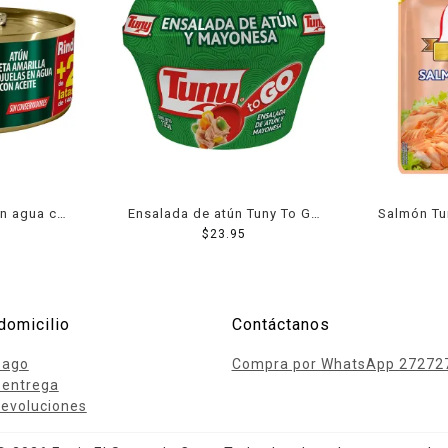
n agua con
Ensalada de atún Tuny To Go
Salmón Tu
5 g
clásica con mayonesa 135 g
$
23.95
domicilio
Contáctanos
pago
Compra por WhatsApp 27272
 entrega
evoluciones