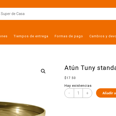
iones
Tiempos de entrega
Formas de pago
Cambios y dev
Atún Tuny stand
$
17.50
Hay existencias
-
+
Añadir a