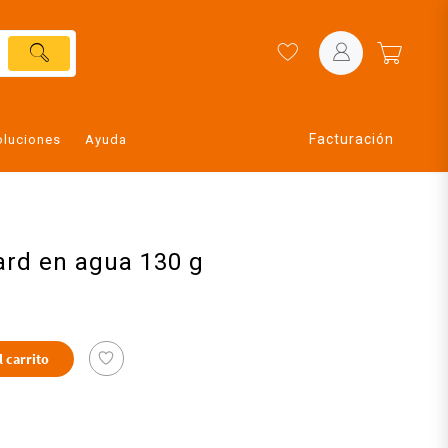
Facturación
oluciones
Ayuda
ard en agua 130 g
l carrito