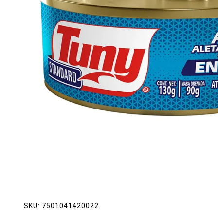
Lácteos
Limpieza del hogar
Mascotas
Pan de la casa
Preciasos
Salchichonería
SKU:
7501041420022