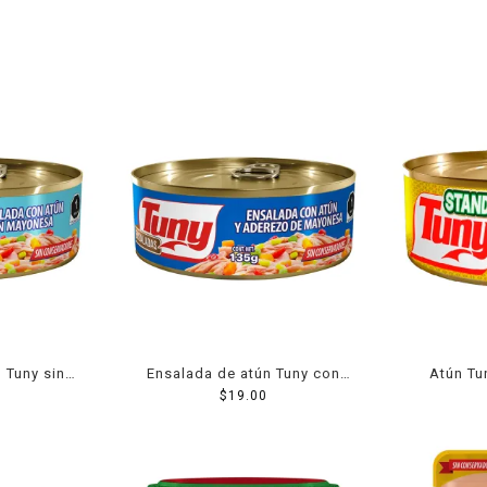
 Tuny sin
Ensalada de atún Tuny con
Atún Tu
35 g
aderezo de mayonesa 135 g
$
19.00
proteína d
ac