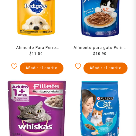
Alimento Para Perro
Alimento para gato Purina
Pedigree Pollo 100
$
11.50
Felix trocitos jugosos de
$
10.90
Cachorro 100 Grs
atún 85 g
Añadir al carrito
Añadir al carrito