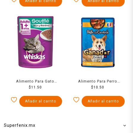
Añadir al carrito
Añadir al carrito
Alimento Para Gato
Alimento Para Perro
Whiskas Atun Y Sardina 85
$
11.50
Ganador Recetas Pollo
$
10.50
Grs
E/Cacerola 100 Grs
Añadir al carrito
Añadir al carrito
Superfenix.mx