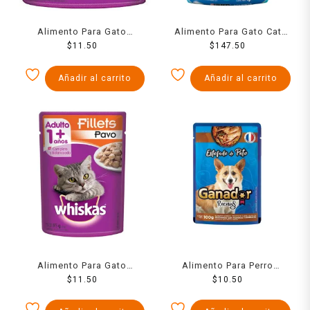
Alimento Para Gato
Alimento Para Gato Cat
Whiskas Trozos Parrillada
$
11.50
Chow Delic Rellen
$
147.50
Mix 85 Grs
Pescado 1500 Grs
Añadir al carrito
Añadir al carrito
Alimento Para Gato
Alimento Para Perro
Whiskas Pavo 85 Grs
$
11.50
Ganador Recetas
$
10.50
Estofado D.Pato 100 Grs