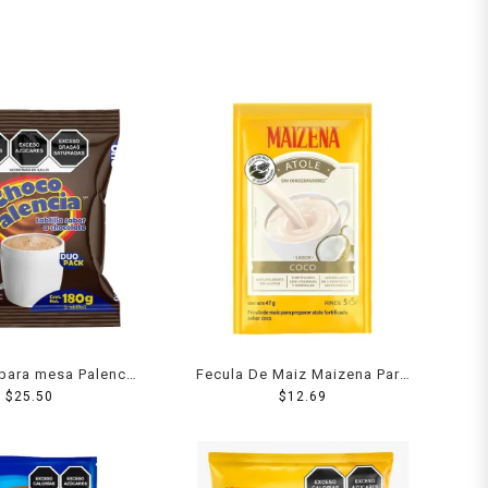
para mesa Palencia
Fecula De Maiz Maizena Para
tablillas 180 g
$
25.50
Atole Sabor Coco 50 Grs
$
12.69