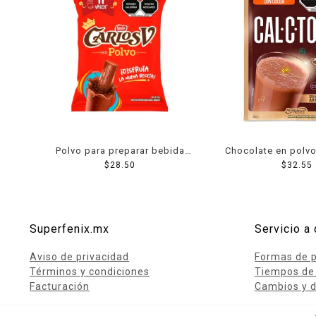
Polvo para preparar bebida
Chocolate en polvo
Nestlé Carlos V sabor
$
28.50
en bolsa 1
$
32.55
chocolate 160 g
Superfenix.mx
Servicio a 
Aviso de privacidad
Formas de 
Términos y condiciones
Tiempos de
Facturación
Cambios y d