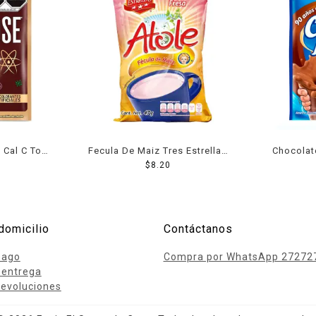
 Cal C Tose
Fecula De Maiz Tres Estrellas
Chocolat
60 g
Para Atole Sabor Fresa 47 Grs
$
8.20
M
domicilio
Contáctanos
pago
Compra por WhatsApp 27272
 entrega
evoluciones