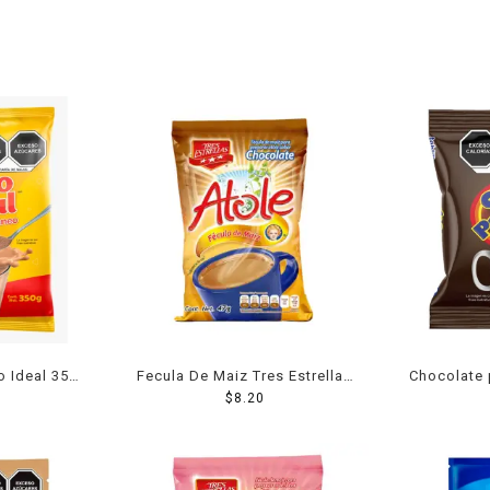
o Ideal 350
Fecula De Maiz Tres Estrellas
Chocolate 
Para Atole Sabor Chocolate
$
8.20
con 2 
47 Grs