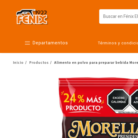
Departamentos
Términos y condic
Inicio
Productos
Alimento en polvo para preparar bebida More
Alimentos
Artículos para el hogar
Bebés
Botanas y bebidas
Cuidado de la ropa
Cuidado personal