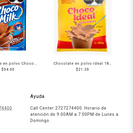
e en polvo Choco
Chocolate en polvo Ideal 180
ilk 350 g
$
54.00
$
21.20
g
Ayuda
74400
Call Center 2727274400. Horario de
atención de 9:00AM a 7:00PM de Lunes a
Domingo.