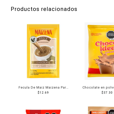
Productos relacionados
Fecula De Maiz Maizena Para
Chocolate en polv
Atole Sabor Chocolate 50 Grs
$
12.69
$
37.30
g