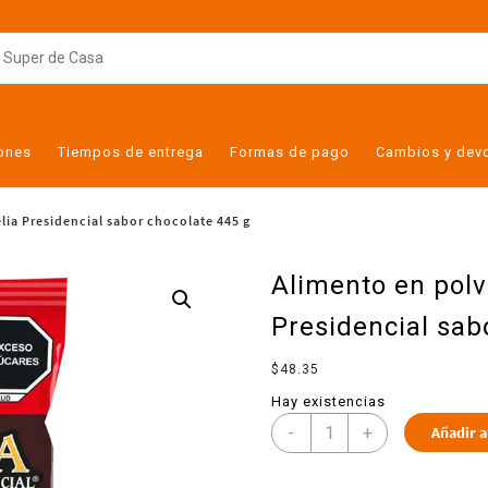
iones
Tiempos de entrega
Formas de pago
Cambios y dev
lia Presidencial sabor chocolate 445 g
Alimento en polv
Presidencial sab
$
48.35
Hay existencias
-
+
Añadir a