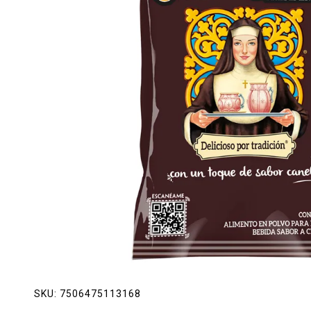
Lácteos
Limpieza del hogar
Mascotas
Pan de la casa
Preciasos
Salchichonería
SKU:
7506475113168