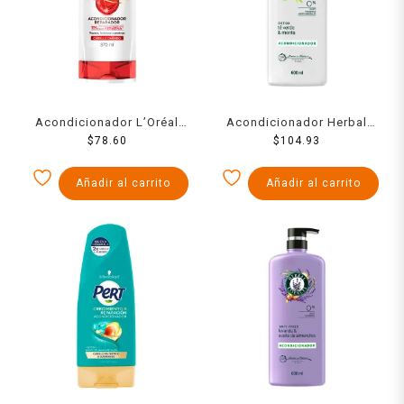
Acondicionador L’Oréal
Acondicionador Herbal
Elvive reparación total 5
$
78.60
Essences Detox té verde &
$
104.93
cabello dañado 370 ml
menta 600 ml
Añadir al carrito
Añadir al carrito