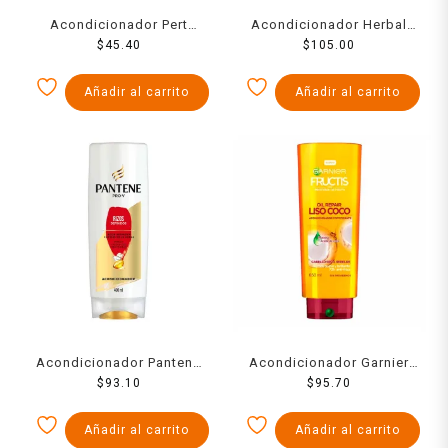
Acondicionador Pert
Acondicionador Herbal
crecimiento y reparación
$
45.40
Essences Anti-Frizz
$
105.00
360 ml
lavanda & aceite de
almendras 600 ml
Añadir al carrito
Añadir al carrito
Acondicionador Pantene
Acondicionador Garnier
Pro V rizos definidos 400
$
93.10
Fructis oil repair liso coco
$
95.70
ml
650 ml
Añadir al carrito
Añadir al carrito