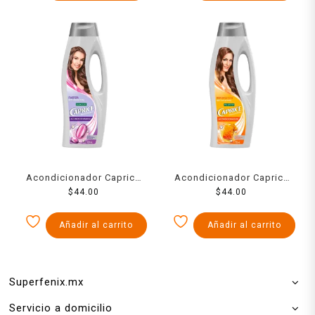
Acondicionador Caprice
Acondicionador Caprice
especialidades fuerza
$
44.00
especialidades reparación
$
44.00
acti-ceramidas 720 ml
néctar de miel 720 ml
Añadir al carrito
Añadir al carrito
Superfenix.mx
Servicio a domicilio