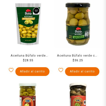
Aceituna Búfalo verde
Aceituna Búfalo verde con
deshuesada Doypack 175
$
28.55
hueso 150 g
$
36.25
g
Añadir al carrito
Añadir al carrito