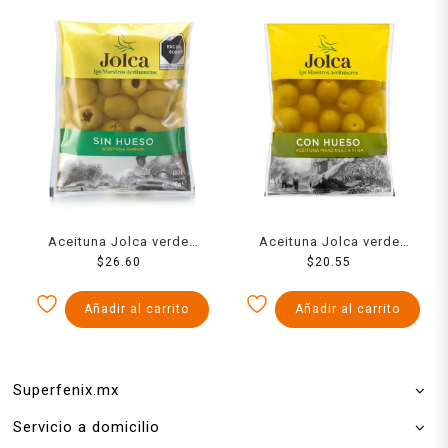
Aceituna Jolca verde
Aceituna Jolca verde
gordal sevillana sin hueso
$
26.60
manzanilla fina con hueso
$
20.55
180 g
195 g
Añadir al carrito
Añadir al carrito
Superfenix.mx
Servicio a domicilio