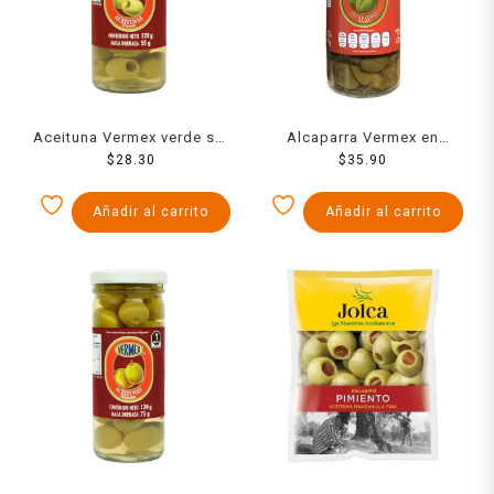
Aceituna Vermex verde sin
Alcaparra Vermex en
hueso 120 g
$
28.30
vinagre 120 g
$
35.90
Añadir al carrito
Añadir al carrito