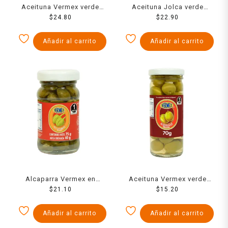
Aceituna Vermex verde
Aceituna Jolca verde
con hueso 120 g
$
24.80
manzanilla rellena de
$
22.90
pimiento 185 g
Añadir al carrito
Añadir al carrito
Alcaparra Vermex en
Aceituna Vermex verde
vinagre 70 g
$
21.10
con hueso 70 g
$
15.20
Añadir al carrito
Añadir al carrito