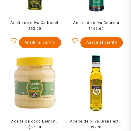
Aceite de oliva Carbonell
Aceite de oliva Colavita
extra virgen 250 ml
$
93.90
extra virgen 500 ml
$
167.60
Añadir al carrito
Añadir al carrito
Aceite de coco Bautista
Aceite de oliva Grana extra
orgánico 250 g
$
67.50
virgen 256 ml
$
99.90